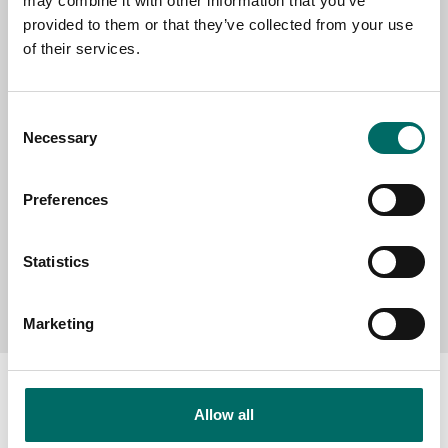
may combine it with other information that you’ve
provided to them or that they’ve collected from your use
SELECT COUNTRY
of their services.
Consent
MESSAGE (written in english)
Necessary
Selection
Preferences
Statistics
Send message
Marketing
Allow all