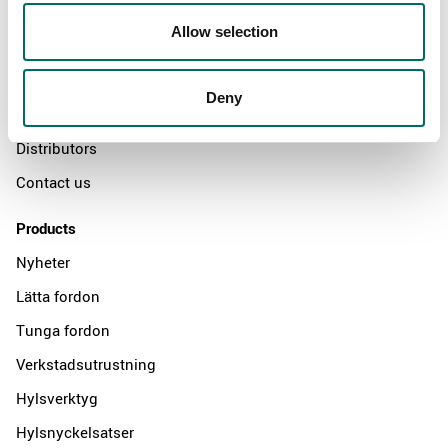
About
Allow selection
Swedish quality
The Kamasa Tools warranty
Deny
News
Distributors
Contact us
Products
Nyheter
Lätta fordon
Tunga fordon
Verkstadsutrustning
Hylsverktyg
Hylsnyckelsatser