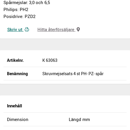
Spårmejslar: 3,0 och 6,5
Philips: PH2
Posidrive: PZD2
Skriv ut
Hitta återförsäljare
Artikelnr.
K 63063
Benämning
Skruvmejselsats 4 st PH- PZ- spår
Innehåll
Dimension
Längd mm