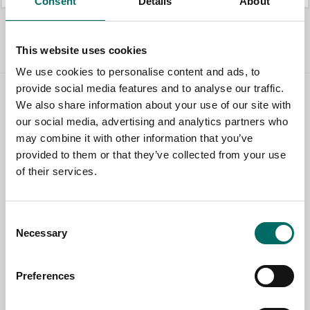
Consent
Details
About
Allt Skruvmejslar
This website uses cookies
We use cookies to personalise content and ads, to
provide social media features and to analyse our traffic.
We also share information about your use of our site with
Contact us
our social media, advertising and analytics partners who
may combine it with other information that you’ve
TOPIC
provided to them or that they’ve collected from your use
of their services.
NAME
Consent
Necessary
Selection
EMAIL
Preferences
SELECT COUNTRY