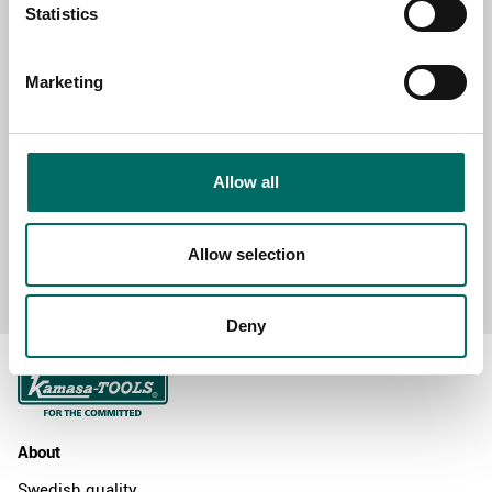
Statistics
Marketing
MESSAGE (written in english)
Allow all
Allow selection
Send message
Deny
About
Swedish quality