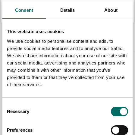
K 63001
K 63030
Consent
Details
About
K 63001
K 63030
Allt Skruvmejslar
This website uses cookies
We use cookies to personalise content and ads, to
provide social media features and to analyse our traffic.
We also share information about your use of our site with
our social media, advertising and analytics partners who
Contact us
may combine it with other information that you’ve
provided to them or that they’ve collected from your use
TOPIC
of their services.
NAME
Consent
Necessary
Selection
EMAIL
Preferences