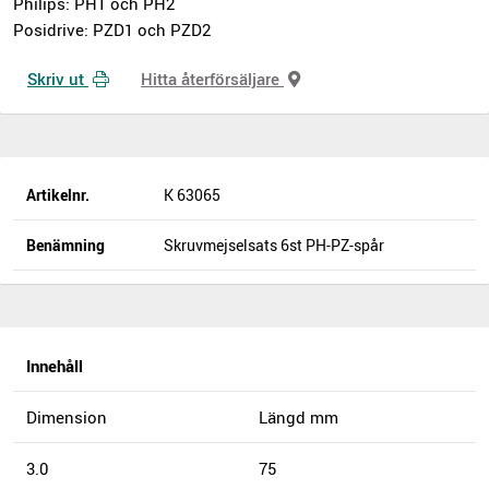
Philips: PH1 och PH2
Posidrive: PZD1 och PZD2
Skriv ut
Hitta återförsäljare
Artikelnr.
K 63065
Benämning
Skruvmejselsats 6st PH-PZ-spår
Innehåll
Dimension
Längd mm
3.0
75