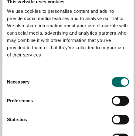
This website uses cookies
Contact us
We use cookies to personalise content and ads, to
provide social media features and to analyse our traffic.
TOPIC
We also share information about your use of our site with
our social media, advertising and analytics partners who
may combine it with other information that you’ve
NAME
provided to them or that they’ve collected from your use
of their services.
EMAIL
Consent
Necessary
Selection
SELECT COUNTRY
Preferences
MESSAGE (written in english)
Statistics