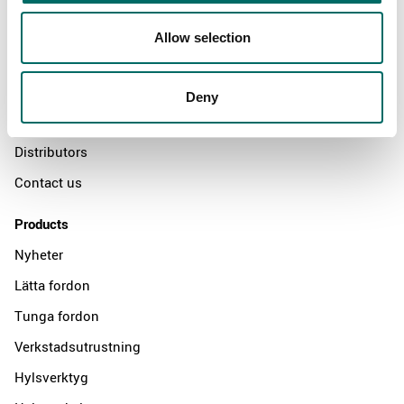
About
Allow selection
Swedish quality
The Kamasa Tools warranty
Deny
News
Distributors
Contact us
Products
Nyheter
Lätta fordon
Tunga fordon
Verkstadsutrustning
Hylsverktyg