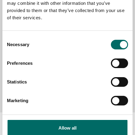
may combine it with other information that you’ve
provided to them or that they’ve collected from your use
of their services.
SELECT COUNTRY
Consent
MESSAGE (written in english)
Necessary
Selection
Preferences
Statistics
Send message
Marketing
Allow all