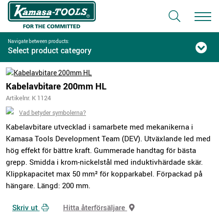
Navigate between products:
Select product category
Kabelavbitare 200mm HL
Artikelnr. K 1124
Vad betyder symbolerna?
Kabelavbitare utvecklad i samarbete med mekanikerna i
Kamasa Tools Development Team (DEV). Utväxlande led med
hög effekt för bättre kraft. Gummerade handtag för bästa
grepp. Smidda i krom-nickelstål med induktivhärdade skär.
Klippkapacitet max 50 mm² för kopparkabel. Förpackad på
hängare. Längd: 200 mm.
Skriv ut
Hitta återförsäljare