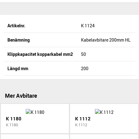
Artikelnr.
K 1124
Benämning
Kabelavbitare 200mm HL
Klippkapacitet kopparkabel mm2
50
Längd mm
200
Mer Avbitare
K 1180
K 1112
K 1180
K 1112