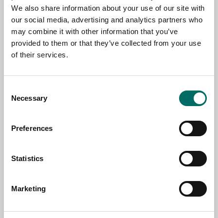
NAME
We also share information about your use of our site with
our social media, advertising and analytics partners who
may combine it with other information that you’ve
provided to them or that they’ve collected from your use
EMAIL
of their services.
SELECT COUNTRY
Consent
Necessary
Selection
MESSAGE (written in english)
Preferences
Statistics
Marketing
Send message