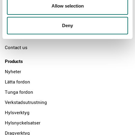
Allow selection
Swedish quality
The Kamasa Tools warranty
Deny
News
Distributors
Contact us
Products
Nyheter
Lätta fordon
Tunga fordon
Verkstadsutrustning
Hylsverktyg
Hylsnyckelsatser
Dragverktyg