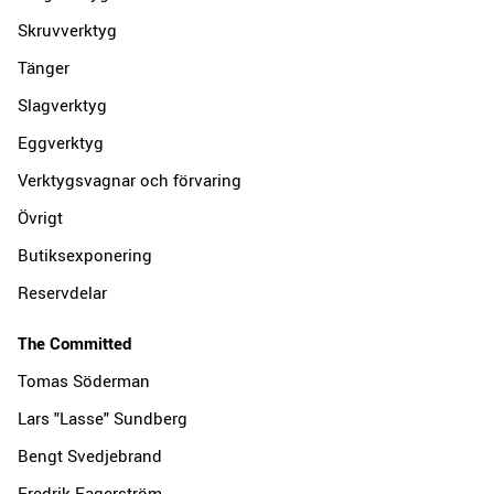
Skruvverktyg
Tänger
Slagverktyg
Eggverktyg
Verktygsvagnar och förvaring
Övrigt
Butiksexponering
Reservdelar
The Committed
Tomas Söderman
Lars "Lasse" Sundberg
Bengt Svedjebrand
Fredrik Fagerström