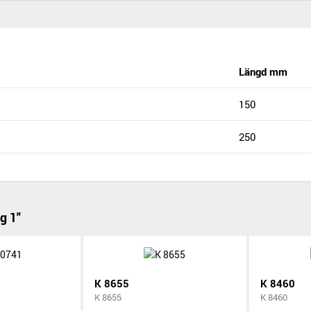
Längd mm
150
250
g 1"
K 8655
K 8460
K 8655
K 8460