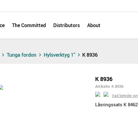
ce
The Committed
Distributors
About
s
Tunga fordon
Hylsverktyg 1"
K 8936
K 8936
Artikelnr. K 8936
Vad betyder sy
Låsringssats K 8462