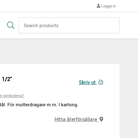
Logga in
 1/2"
Skriv ut
er symbolerna?
l. För mutterdragare m.m. I kartong.
Hitta återförsäljare