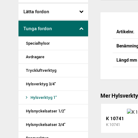
Lätta fordon
Tunga fordon
Artikelnr.
Specialhylsor
Benämnin
Avdragare
Längd mm
Tryckluftverktyg
Hylsverktyg 3/4"
Mer Hylsverkty
Hylsverktyg 1"
Hylsnyckelsatser 1/2"
K 10741
Hylsnyckelsatser 3/4"
K 10741