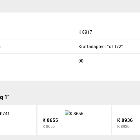
K 8917
g
Kraftadapter 1"x1 1/2"
90
g 1"
K 8655
K 8936
K 8655
K 8936