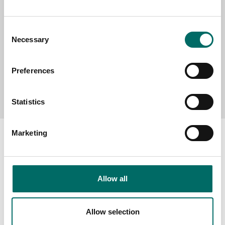
MESSAGE (written in english)
Consent
Necessary
Selection
Preferences
Send message
Statistics
Marketing
About
Allow all
Swedish quality
The Kamasa Tools warranty
Allow selection
News