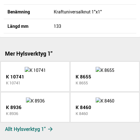
Benämning
Kraftuniversalknut 1"x1"
Längd mm
133
Mer Hylsverktyg 1"
K 10741
K 8655
K 10741
K 8655
K 8936
K 8460
K 8936
K 8460
Allt Hylsverktyg 1"