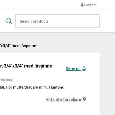
Logga in
"x3/4" med låspinne
ut 3/4"x3/4" med låspinne
Skriv ut
mbolerna?
l. För mutterdragare m.m. I kartong.
Hitta återförsäljare