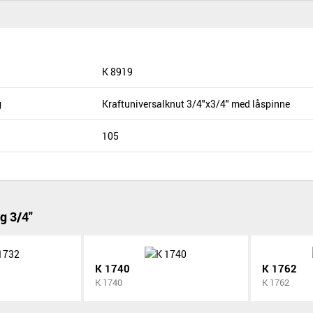
K 8919
g
Kraftuniversalknut 3/4"x3/4" med låspinne
105
g 3/4"
K 1740
K 1762
K 1740
K 1762