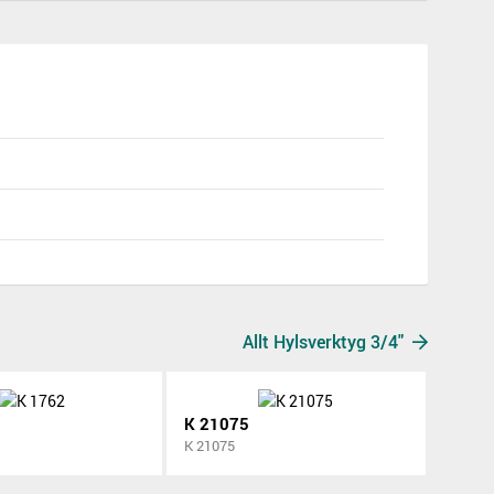
Allt Hylsverktyg 3/4"
K 21075
K 21075