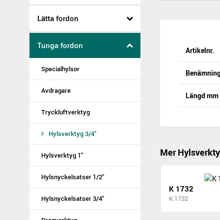
Lätta fordon
Tunga fordon
Artikelnr.
Specialhylsor
Benämnin
Avdragare
Längd mm
Tryckluftverktyg
Hylsverktyg 3/4"
Mer Hylsverkty
Hylsverktyg 1"
Hylsnyckelsatser 1/2"
K 1732
Hylsnyckelsatser 3/4"
K 1732