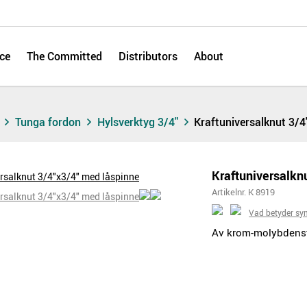
ce
The Committed
Distributors
About
s
Tunga fordon
Hylsverktyg 3/4"
Kraftuniversalknut 3/4
Kraftuniversalkn
Artikelnr. K 8919
Vad betyder sy
Av krom-molybdenstå