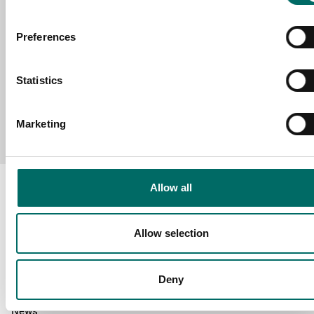
MESSAGE (written in english)
Preferences
Statistics
Send message
Marketing
Allow all
Allow selection
About
Swedish quality
Deny
The Kamasa Tools warranty
News