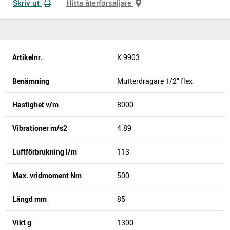
Skriv ut
Hitta återförsäljare
Artikelnr.
K 9903
Benämning
Mutterdragare 1/2" flex
Hastighet v/m
8000
Vibrationer m/s2
4.89
Luftförbrukning l/m
113
Max. vridmoment Nm
500
Längd mm
85
Vikt g
1300