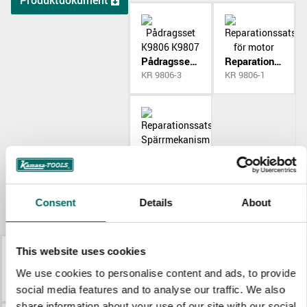
Produktdokument
Pådragsset K9806 K9807
Reparationssats för motor
KR 9806-3
KR 9806-1
Reparationssats Spärrmekanism
KR 9806-2
Consent
Details
About
Mer Tryckluftverktyg
This website uses cookies
K 9844
K 9846
We use cookies to personalise content and ads, to provide
K 9844
K 9846
social media features and to analyse our traffic. We also
share information about your use of our site with our social