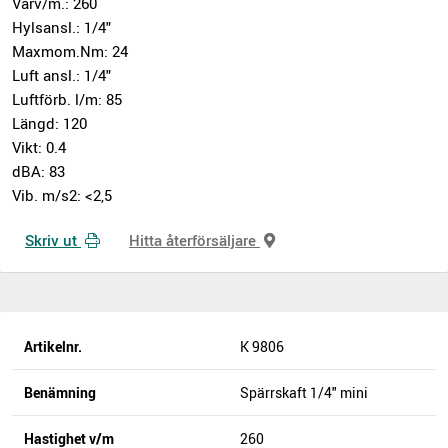
Varv/m.: 260
Hylsansl.: 1/4"
Maxmom.Nm: 24
Luft ansl.: 1/4"
Luftförb. l/m: 85
Längd: 120
Vikt: 0.4
dBA: 83
Vib. m/s2: <2,5
Skriv ut
Hitta återförsäljare
Artikelnr.
K 9806
Benämning
Spärrskaft 1/4" mini
Hastighet v/m
260