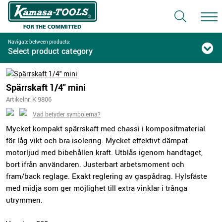
Navigate between products:
Select product category
Spärrskaft 1/4" mini
Artikelnr. K 9806
Vad betyder symbolerna?
Mycket kompakt spärrskaft med chassi i kompositmaterial
för låg vikt och bra isolering. Mycket effektivt dämpat
motorljud med bibehållen kraft. Utblås igenom handtaget,
bort ifrån användaren. Justerbart arbetsmoment och
fram/back reglage. Exakt reglering av gaspådrag. Hylsfäste
med midja som ger möjlighet till extra vinklar i trånga
utrymmen.