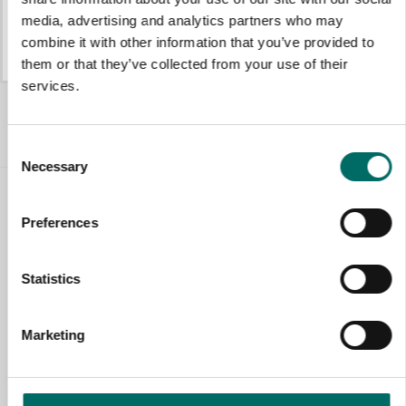
media, advertising and analytics partners who may
K 9850
K 9852
combine it with other information that you’ve provided to
K 9850
K 9852
them or that they’ve collected from your use of their
services.
Allt Tryckluftverktyg
Consent
Necessary
Selection
Contact us
Preferences
TOPIC
Statistics
NAME
Marketing
EMAIL