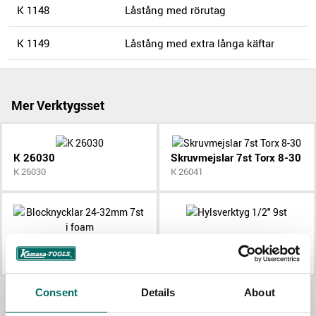
K 1148
Låstång med rörutag
K 1149
Låstång med extra långa käftar
Mer Verktygsset
K 26030
Skruvmejslar 7st Torx 8-30
K 26030
K 26041
Blocknycklar 24-32mm 7st i foam
Hylsverktyg 1/2" 9st
K 26051
K 26054
Allt Verktygsset
Consent
Details
About