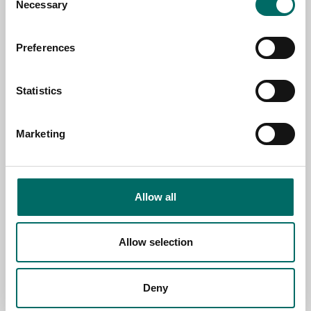
Necessary
Selection
Preferences
NAME
Statistics
EMAIL
Marketing
SELECT COUNTRY
Allow all
MESSAGE (written in english)
Allow selection
Deny