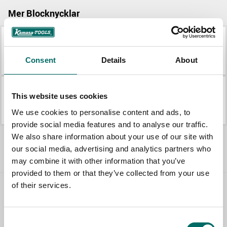
Mer Blocknycklar
K 10000
K 1332
Consent
Details
About
K 10000
K 1332
This website uses cookies
K 10100
K 2821
K 10100
K 2821
We use cookies to personalise content and ads, to
provide social media features and to analyse our traffic.
Allt Blocknycklar
We also share information about your use of our site with
our social media, advertising and analytics partners who
may combine it with other information that you’ve
provided to them or that they’ve collected from your use
of their services.
Contact us
Consent
TOPIC