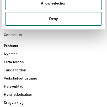
Swedish quality
Allow selection
The Kamasa Tools warranty
News
Deny
Distributors
Contact us
Products
Nyheter
Lätta fordon
Tunga fordon
Verkstadsutrustning
Hylsverktyg
Hylsnyckelsatser
Dragverktyg