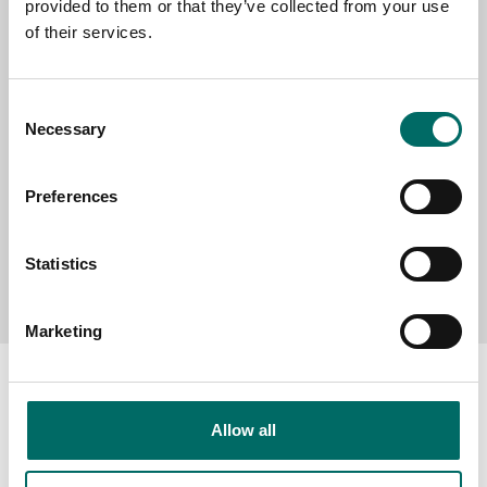
provided to them or that they’ve collected from your use
SELECT COUNTRY
of their services.
MESSAGE (written in english)
Consent
Necessary
Selection
Preferences
Statistics
Send message
Marketing
Allow all
About