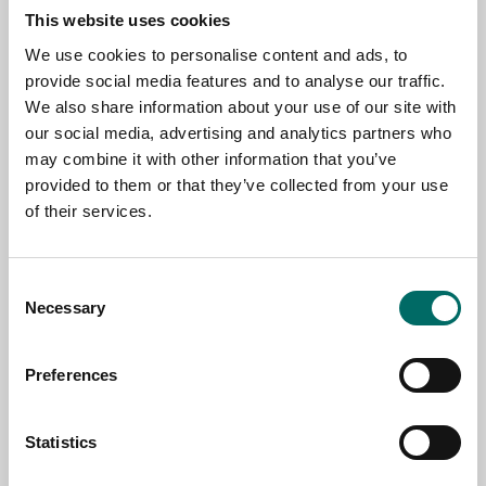
This website uses cookies
Contact us
We use cookies to personalise content and ads, to
provide social media features and to analyse our traffic.
TOPIC
We also share information about your use of our site with
our social media, advertising and analytics partners who
may combine it with other information that you’ve
provided to them or that they’ve collected from your use
NAME
of their services.
EMAIL
Consent
Necessary
Selection
SELECT COUNTRY
Preferences
Statistics
MESSAGE (written in english)