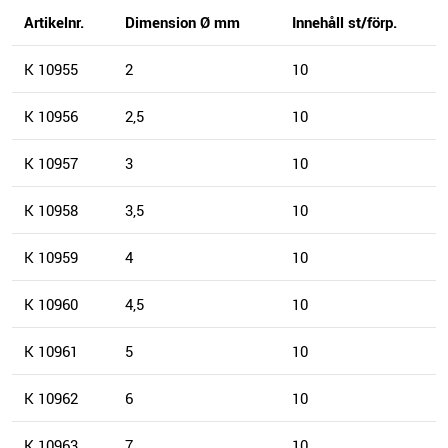
Artikelnr.
Dimension Ø mm
Innehåll st/förp.
K 10955
2
10
K 10956
2,5
10
K 10957
3
10
K 10958
3,5
10
K 10959
4
10
K 10960
4,5
10
K 10961
5
10
K 10962
6
10
K 10963
7
10