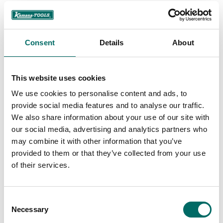
1 st universalknut
3 st tändstifthylsor, 16, 18, 21 mm
Consent
Details
About
1 st ledhandtag med gummigrepp, 215 mm
This website uses cookies
8 st 12-kant kråkfötter, 10, 11, 13, 14, 15, 17, 18, 19 mm
We use cookies to personalise content and ads, to
1/2" sats:
provide social media features and to analyse our traffic.
We also share information about your use of our site with
16 st 6-kanthylsor, 10, 12, 13, 14, 15, 16, 17, 18, 19, 20, 21, 23,
our social media, advertising and analytics partners who
24, 27, 32, 34 mm
may combine it with other information that you’ve
provided to them or that they’ve collected from your use
9 st 6-kanthylsor, 3/8, 7/16, 1/2, 9/16, 11/16, 3/4, 13/16, 7/8,
of their services.
1 3/16"
1 st spärrskaft, 250 mm
Consent
Necessary
Selection
2 st förlängare, 125, 250 mm