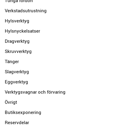
Tunga fordon
Verkstadsutrustning
Hylsverktyg
Hylsnyckelsatser
Dragverktyg
Skruvverktyg
Tänger
Slagverktyg
Eggverktyg
Verktygsvagnar och förvaring
Övrigt
Butiksexponering
Reservdelar