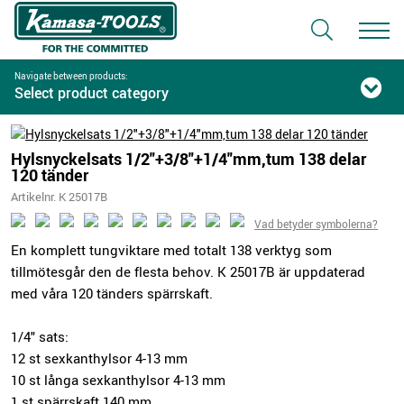
Navigate between products:
Select product category
Hylsnyckelsats 1/2"+3/8"+1/4"mm,tum 138 delar
120 tänder
Artikelnr. K 25017B
Vad betyder symbolerna?
En komplett tungviktare med totalt 138 verktyg som
tillmötesgår den de flesta behov. K 25017B är uppdaterad
med våra 120 tänders spärrskaft.
1/4" sats:
12 st sexkanthylsor 4-13 mm
10 st långa sexkanthylsor 4-13 mm
1 st spärrskaft 140 mm