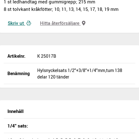
1 st ledhandtag med gummigrepp; 215 mm
8 st tolvkant kråkfötter; 10, 11, 13, 14, 15, 17, 18, 19 mm
Skriv ut
Hitta återförsäljare
Artikelnr.
K 25017B
Hylsnyckelsats 1/2"+3/8"+1/4"mm,tum 138
Benämning
delar 120 tänder
Innehåll
1/4" sats: