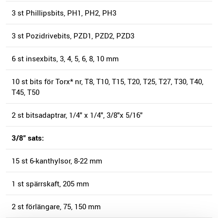
3 st Phillipsbits, PH1, PH2, PH3
3 st Pozidrivebits, PZD1, PZD2, PZD3
6 st insexbits, 3, 4, 5, 6, 8, 10 mm
10 st bits för Torx* nr, T8, T10, T15, T20, T25, T27, T30, T40,
T45, T50
2 st bitsadaptrar, 1/4" x 1/4", 3/8"x 5/16"
3/8" sats:
15 st 6-kanthylsor, 8-22 mm
1 st spärrskaft, 205 mm
2 st förlängare, 75, 150 mm