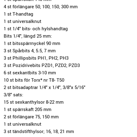
4 st förlängare 50, 100, 150, 300 mm
1 st T-handtag
1 st universalknut
1 st 1/4" bits- och hylshandtag
Bits 1/4", längd 25 mm:
1 st bitsspärrnyckel 90 mm
3 st Spårbits 4, 5.5, 7 mm
3 st Phillipsbits PH1, PH2, PH3
3 st Pozidrivebits PZD1, PZD2, PZD3
6 st sexkantbits 3-10 mm
10 st bits för Torx* nr T8- T50
2 st bitsadaptrar 1/4" x 1/4", 3/8"x 5/16"
3/8" sats:
15 st sexkanthylsor 8-22 mm
1 st spärrskaft 205 mm
2 st förlängare 75, 150 mm
1 st universalknut
3 st tändstifthylsor; 16, 18, 21 mm