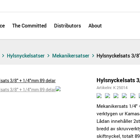
ce
The Committed
Distributors
About
s
Hylsnyckelsatser
Mekanikersatser
Hylsnyckelsats 3/8
Hylsnyckelsats 3
Artikelnr. K 25014
Mekanikersats 1/4" 
verktygen ur Kamasa
Lådan innehåller 2st
bredd av skruvverkt
skiftnyckel, totalt 8