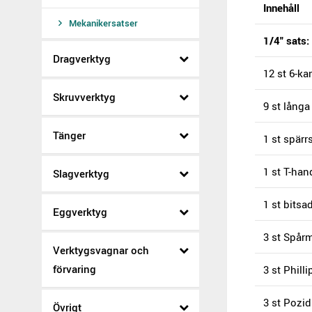
Innehåll
Mekanikersatser
1/4" sats:
Dragverktyg
12 st 6-kan
Skruvverktyg
9 st långa 
Tänger
1 st spärr
1 st T-han
Slagverktyg
1 st bitsa
Eggverktyg
3 st Spårm
Verktygsvagnar och
förvaring
3 st Phill
3 st Pozid
Övrigt