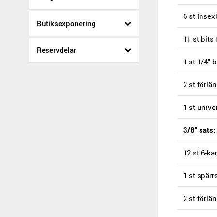
6 st Insex
Butiksexponering
11 st bits 
Reservdelar
1 st 1/4" 
2 st förlä
1 st unive
3/8" sats:
12 st 6-kan
1 st spärr
2 st förlä