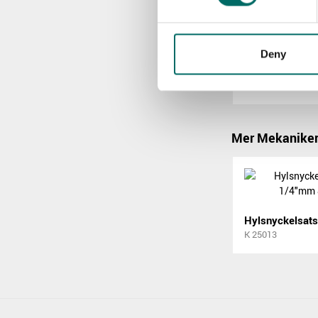
Reservdelar
Deny
KR 25000
Mer Mekaniker
K 25013