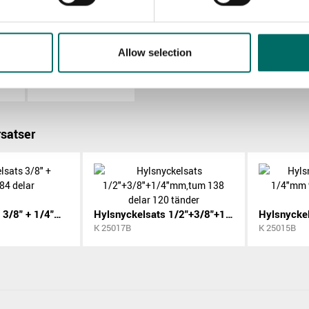
Allow selection
Lås till K 25006-18 (1st)
Tom box till K 25014
KR 25014
satser
Hylsnyckelsats 3/8" + 1/4"mm 84 delar
Hylsnyckelsats 1/2"+3/8"+1/4"mm,tum 138 delar 120 tänder
K 25017B
K 25015B