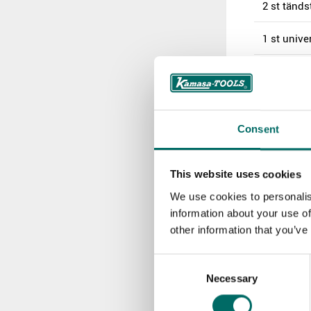
2 st tänds
1 st unive
Övrigt:
13 st bloc
Consent
1 st skiftn
1 st Phill
This website uses cookies
We use cookies to personalis
1 st Spårm
information about your use of
other information that you’ve
1 st komb
Consent
Necessary
Selection