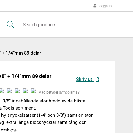
Logga in
" + 1/4"mm 89 delar
/8" + 1/4"mm 89 delar
Skriv ut
Vad betyder symbolerna?
+ 3/8" innehållande stor bredd av de bästa
 Tools sortiment.
 hylsnyckelsatser (1/4" och 3/8") samt en stor
yg, extra långa blocknycklar samt tång och
9 verktyg.