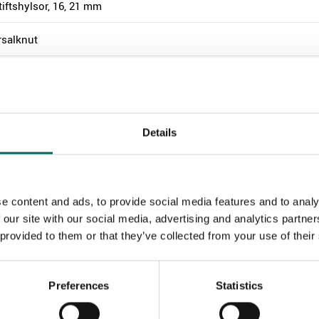
tiftshylsor, 16, 21 mm
rsalknut
knycklar, långa, 7-19 mm
Details
yckel, 8"
ipsmejsel nr, PH2
e content and ads, to provide social media features and to analy
ejsel, 6,5 x 150
 our site with our social media, advertising and analytics partn
 provided to them or that they’ve collected from your use of their
inationstång, 180 mm
Preferences
Statistics