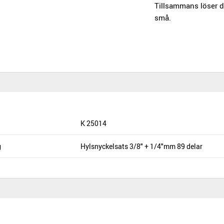
Tillsammans löser 
små.
K 25014
g
Hylsnyckelsats 3/8" + 1/4"mm 89 delar