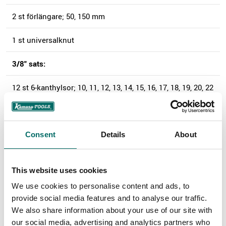
2 st förlängare; 50, 150 mm
1 st universalknut
3/8" sats:
12 st 6-kanthylsor; 10, 11, 12, 13, 14, 15, 16, 17, 18, 19, 20, 22
mm
1 st spärrskaft; 205 mm
Consent
Details
About
2 st förlängare; 75, 150 mm
2 st tändstifthylsor; 16, 21 mm
This website uses cookies
We use cookies to personalise content and ads, to
1 st universalknut
provide social media features and to analyse our traffic.
We also share information about your use of our site with
Övrigt:
our social media, advertising and analytics partners who