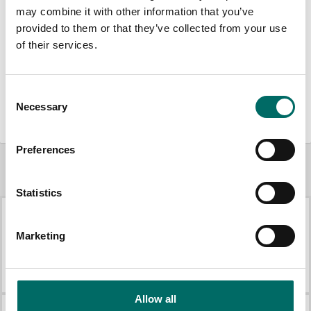
may combine it with other information that you’ve
1 st Phillipsmejsel PH2
provided to them or that they’ve collected from your use
of their services.
1 st spårmejsel 6,5 x 150 mm
6 st blocknycklar; 8, 10, 12, 13, 14, 17 mm
Consent
Necessary
Selection
4 st lednycklar; 8x9, 10x11, 12x13, 14x15 mm
Preferences
Mer Mekanikersatser
Statistics
Marketing
Hylsnyckelsats 3/8" + 1/4"mm 89 delar
Hylsnyckelsats 1/2"+3/8"+1/4"mm,tum 138 delar 120 tänder
K 25014
K 25017B
Allow all