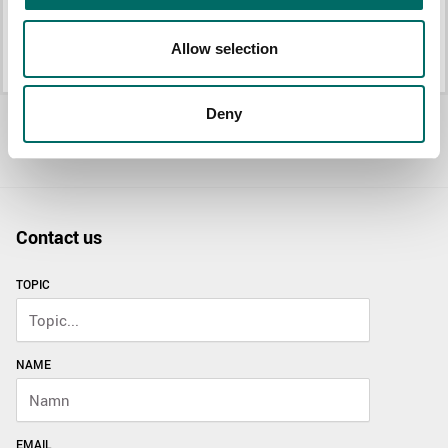
Hylsnyckelsats 1/2" + 1/4"mm 92 delar 120 teeth
Hylsnyckelsats 3/8" + 1/4"mm 89 delar 120 tänder
Allow selection
K 25015B
K 25014B
Allt Mekanikersatser
Deny
Contact us
TOPIC
NAME
EMAIL