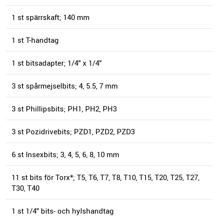
1 st spärrskaft; 140 mm
1 st T-handtag
1 st bitsadapter; 1/4" x 1/4"
3 st spårmejselbits; 4, 5.5, 7 mm
3 st Phillipsbits; PH1, PH2, PH3
3 st Pozidrivebits; PZD1, PZD2, PZD3
6 st Insexbits; 3, 4, 5, 6, 8, 10 mm
11 st bits för Torx*; T5, T6, T7, T8, T10, T15, T20, T25, T27,
T30, T40
1 st 1/4" bits- och hylshandtag