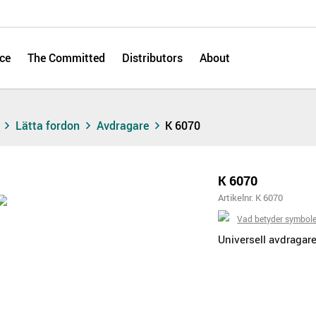
ce
The Committed
Distributors
About
s
Lätta fordon
Avdragare
K 6070
K 6070
Artikelnr. K 6070
Vad betyder symbol
Universell avdragare