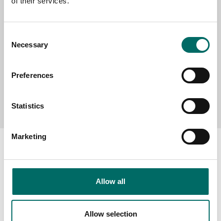
of their services.
MESSAGE (written in english)
Consent
Necessary
Selection
Preferences
Send message
Statistics
Marketing
About
Allow all
Swedish quality
Allow selection
The Kamasa Tools warranty