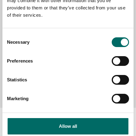
may combine it with other information that you’ve
provided to them or that they’ve collected from your use
SELECT COUNTRY
of their services.
Consent
MESSAGE (written in english)
Necessary
Selection
Preferences
Statistics
Send message
Marketing
Allow all