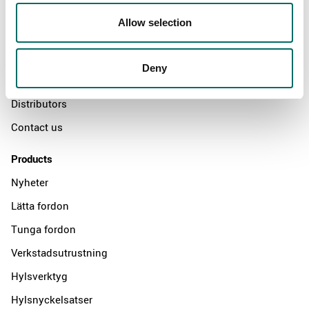
About
Allow selection
Swedish quality
The Kamasa Tools warranty
Deny
News
Distributors
Contact us
Products
Nyheter
Lätta fordon
Tunga fordon
Verkstadsutrustning
Hylsverktyg
Hylsnyckelsatser