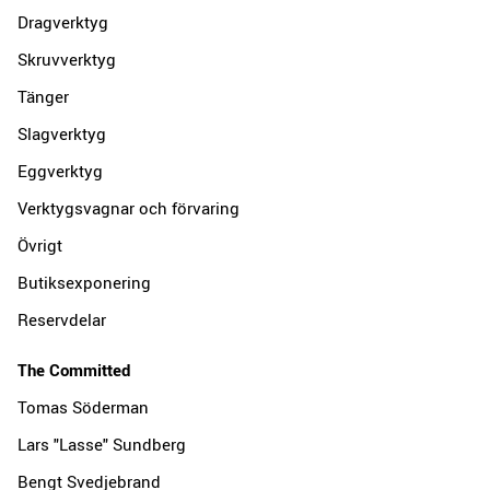
Dragverktyg
Skruvverktyg
Tänger
Slagverktyg
Eggverktyg
Verktygsvagnar och förvaring
Övrigt
Butiksexponering
Reservdelar
The Committed
Tomas Söderman
Lars "Lasse" Sundberg
Bengt Svedjebrand