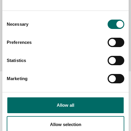
MESSAGE (written in english)
Consent
Necessary
Selection
Preferences
Send message
Statistics
Marketing
About
Allow all
Swedish quality
The Kamasa Tools warranty
Allow selection