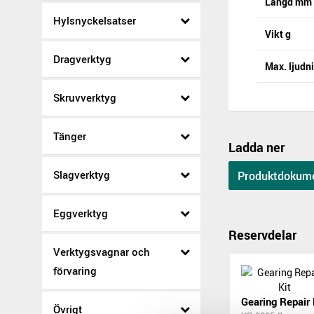
Längd mm
Hylsnyckelsatser
Vikt g
Dragverktyg
Max. ljudn
Skruvverktyg
Tänger
Ladda ner
Slagverktyg
Produktdokum
Eggverktyg
Reservdelar
Verktygsvagnar och
förvaring
Gearing Repair 
Övrigt