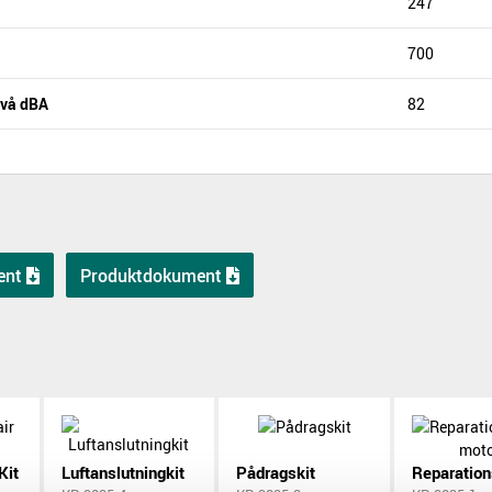
247
700
ivå dBA
82
ent
Produktdokument
Kit
Luftanslutningkit
Pådragskit