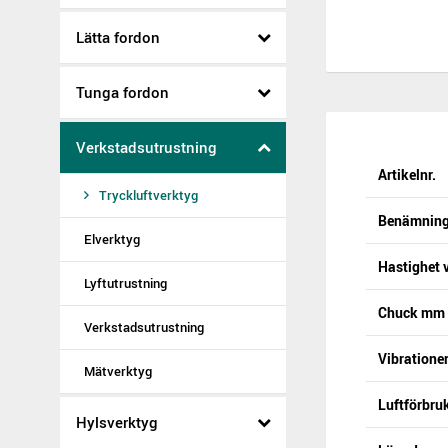
Lätta fordon
Tunga fordon
Verkstadsutrustning
Artikelnr.
Tryckluftverktyg
Benämnin
Elverktyg
Hastighet 
Lyftutrustning
Chuck mm
Verkstadsutrustning
Vibratione
Mätverktyg
Luftförbru
Hylsverktyg