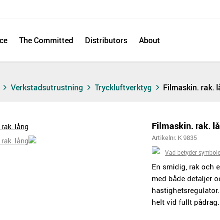
ce
The Committed
Distributors
About
s
Verkstadsutrustning
Tryckluftverktyg
Filmaskin. rak. 
Filmaskin. rak. l
Artikelnr. K 9835
Vad betyder symbol
En smidig, rak och e
med både detaljer o
hastighetsregulator
helt vid fullt pådrag