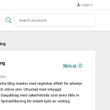
Logga in
lång
ång
Skriv ut
erna?
xtra lång maskin med reglerbar effekt för arbeten
ch större ytor. Utrustad med inbyggd
. Gaspådrag med säkerhetslås som även fälls in
. Spindellåsning för enkelt byte av verktyg.