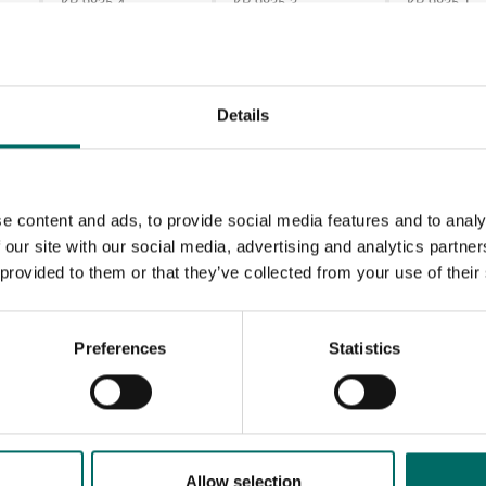
KR 9835-4
KR 9835-3
KR 9835-1
erktyg
Details
K 9846
K 9850
K 9846
K 9850
e content and ads, to provide social media features and to analy
 our site with our social media, advertising and analytics partn
 provided to them or that they’ve collected from your use of their
Preferences
Statistics
MESSAGE (written in english)
Allow selection