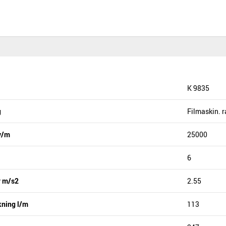
K 9835
g
Filmaskin. r
v/m
25000
6
r m/s2
2.55
kning l/m
113