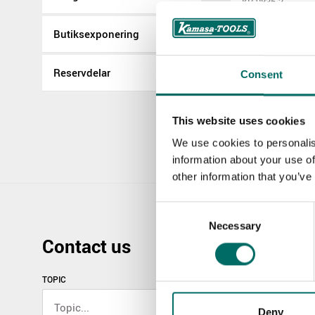
KR 9835-2
Butiksexponering
Mer Tryckluftv
Reservdelar
Consent
K 9844
K 9844
This website uses cookies
We use cookies to personalis
information about your use of
other information that you’ve
Consent
Necessary
Selection
Contact us
TOPIC
Deny