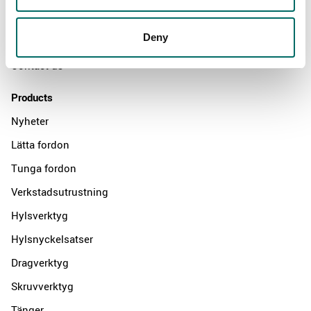
News
Deny
Distributors
Contact us
Products
Nyheter
Lätta fordon
Tunga fordon
Verkstadsutrustning
Hylsverktyg
Hylsnyckelsatser
Dragverktyg
Skruvverktyg
Tänger