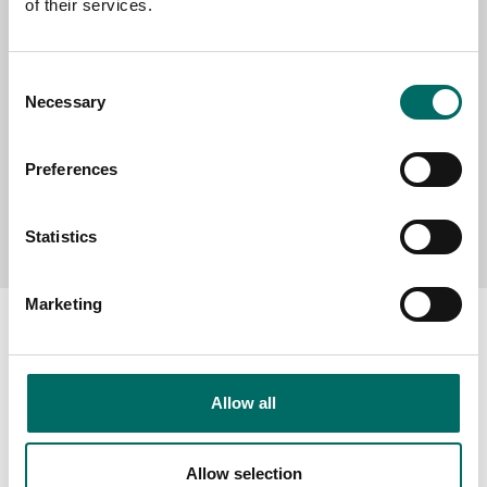
of their services.
MESSAGE (written in english)
Consent
Necessary
Selection
Preferences
Send message
Statistics
Marketing
Allow all
About
Swedish quality
Allow selection
The Kamasa Tools warranty