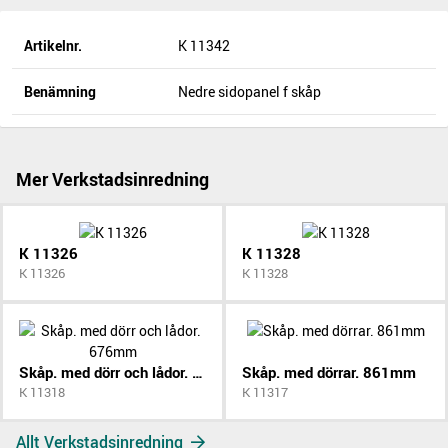
Artikelnr.
K 11342
Benämning
Nedre sidopanel f skåp
Mer Verkstadsinredning
K 11326
K 11328
K 11326
K 11328
Skåp. med dörr och lådor. 676mm
Skåp. med dörrar. 861mm
K 11318
K 11317
Allt Verkstadsinredning