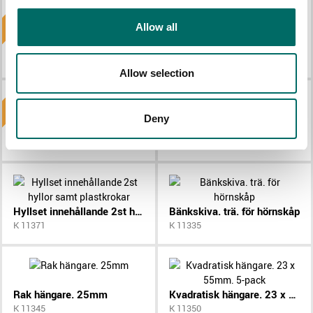
Nyhet!
Nyhet!
Allow all
Perforerad panel, runda hål, 677mm, grå
Perforerad panel, runda hål, 861mm, grå
K 12323
K 12322
Allow selection
Nyhet!
Nyhet!
Deny
Rulljalusi med / lås, 1722 mm
Rulljalusi med / lås, 2215 mm
K 11392
K 11393
Hyllset innehållande 2st hyllor samt plastkrokar
Bänkskiva. trä. för hörnskåp
K 11371
K 11335
Rak hängare. 25mm
Kvadratisk hängare. 23 x 55mm. 5-pack
K 11345
K 11350