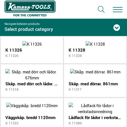
Navigate between products:
Select product category
K 11326
K 11328
K 11326
K 11328
Skåp. med dörr och lådor. 676mm
Skåp. med dörrar. 861mm
K 11318
K 11317
Väggskåp. bredd 1120mm
Lådfack för lådor i verkstadsinredning
K 11333
K 11389