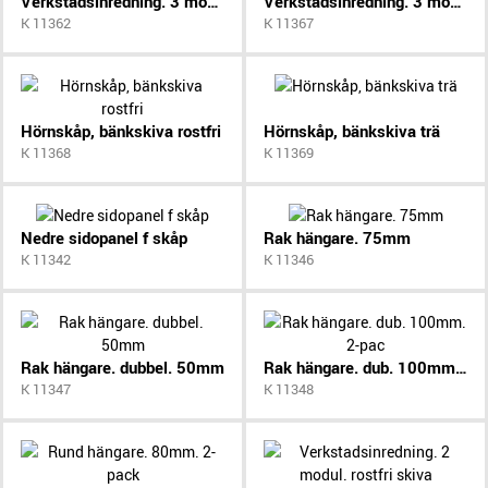
Verkstadsinredning. 3 modul. rostfri skiva
Verkstadsinredning. 3 modul. trä skiva
K 11362
K 11367
Hörnskåp, bänkskiva rostfri
Hörnskåp, bänkskiva trä
K 11368
K 11369
Nedre sidopanel f skåp
Rak hängare. 75mm
K 11342
K 11346
Rak hängare. dubbel. 50mm
Rak hängare. dub. 100mm. 2-pac
K 11347
K 11348