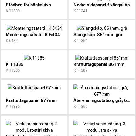
Stödben för bänkskiva
Nedre sidopanel f väggskåp
K 11339
K 11341
Monteringssats till K 6434
Slangskåp. 861mm. grå
K 6432
K 11354
K 11385
Kraftuttagspanel 861mm
K 11385
K 11387
Kraftuttagspanel 677mm
Återvinningsstation, grå, 677 mm
K 11386
K 11356