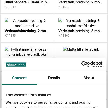
Rund hängare. 80mm. 2-pack
Verkstadsinredning. 2 modul. rostfri skiva
K 11349
K 11340
Verkstadsinredning. 2 modul. trä skiva
Verkstadsinredning. 3 modul. rostfri skiva
K 11355
K 11360
Hyllset innehållande 2st hyllor inklusive plastkrokar
Matta till arbetsbänk
K 11370
K 6427
Consent
Details
About
Återvinningsstation, grå, 861mm
Överskåp för hörn.grå
K 11343
K 11344
This website uses cookies
We use cookies to personalise content and ads, to