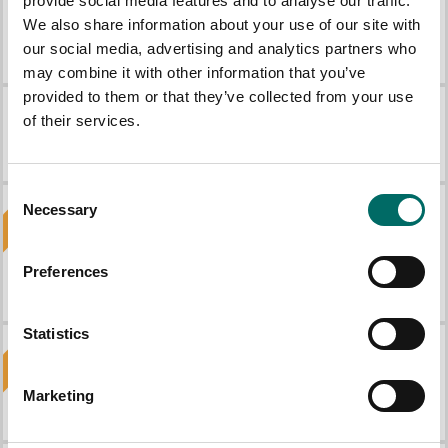
provide social media features and to analyse our traffic.
We also share information about your use of our site with
Verktygstavla för arbetsbänk
Slangskåp. 676mm. grå
our social media, advertising and analytics partners who
K 6434
K 11353
may combine it with other information that you’ve
provided to them or that they’ve collected from your use
of their services.
Kemiskåp med ventililation
Kroksats 40st hållare
K 11378
K 5147
Consent
Nyhet!
Nyhet!
Necessary
Selection
Preferences
Verkstadsinredning med rulljalusi 2 modul, rostfri skiva
Verkstadsinredning 3 rulljalusi rostfri skiva
K 11880
K 11882
Statistics
Nyhet!
Nyhet!
Verkstadsinredning med rulljalusi 2 modul, ek skiva
Verkstadsinredning 3 rulljalusi Ek skiva
Marketing
K 11881
K 11883