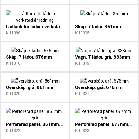
Lådfack för lådor i verkstadsinredning
Skåp. 7 lådor. 861mm
K 11388
K 11315
Skåp. 7 lådor. 676mm
Vagn. 7 lådor. grå. 833mm
K 11316
K 11319
Överskåp. grå. 861mm
Överskåp. grå. 676mm
K 11320
K 11321
Perforerad panel. 861mm. grå
Perforerad panel. 677mm. grå
K 11322
K 11323