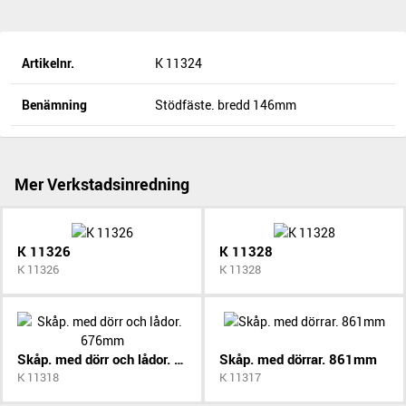
Artikelnr.
K 11324
Benämning
Stödfäste. bredd 146mm
Mer Verkstadsinredning
K 11326
K 11328
K 11326
K 11328
Skåp. med dörr och lådor. 676mm
Skåp. med dörrar. 861mm
K 11318
K 11317