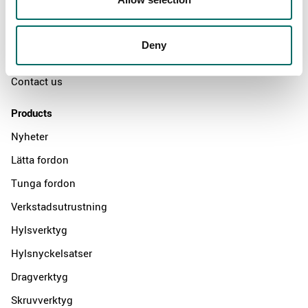
The Kamasa Tools warranty
News
Deny
Distributors
Contact us
Products
Nyheter
Lätta fordon
Tunga fordon
Verkstadsutrustning
Hylsverktyg
Hylsnyckelsatser
Dragverktyg
Skruvverktyg