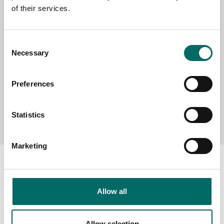
of their services.
MESSAGE (written in english)
Consent
Necessary
Selection
Preferences
Send message
Statistics
Marketing
Allow all
About
Swedish quality
Allow selection