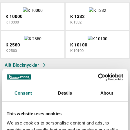
K 10000
K 1332
K 10000
K 1332
K 2560
K 10100
K 2560
K 10100
Allt Blocknycklar
Consent
Details
About
Contact us
This website uses cookies
TOPIC
We use cookies to personalise content and ads, to
provide social media features and to analyse our traffic.