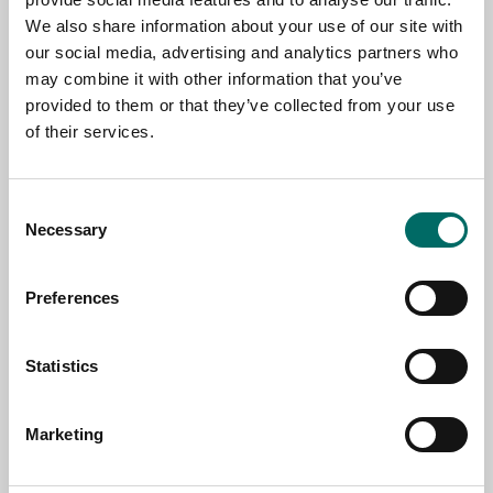
We also share information about your use of our site with
NAME
our social media, advertising and analytics partners who
may combine it with other information that you’ve
provided to them or that they’ve collected from your use
EMAIL
of their services.
SELECT COUNTRY
Consent
Necessary
Selection
MESSAGE (written in english)
Preferences
Statistics
Marketing
Send message