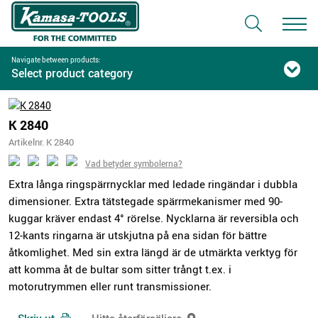
Navigate between products:
Select product category
K 2840
Artikelnr. K 2840
Vad betyder symbolerna?
Extra långa ringspärrnycklar med ledade ringändar i dubbla
dimensioner. Extra tätstegade spärrmekanismer med 90-
kuggar kräver endast 4° rörelse. Nycklarna är reversibla och
12-kants ringarna är utskjutna på ena sidan för bättre
åtkomlighet. Med sin extra längd är de utmärkta verktyg för
att komma åt de bultar som sitter trångt t.ex. i
motorutrymmen eller runt transmissioner.
Skriv ut
Hitta återförsäljare